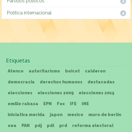
Partidos políticos
3
Política internacional
4
Etiquetas
Atenco
autoritarismo
boicot
calderon
democracia
derechos humanos
destacadas
elecciones
elecciones 2009
elecciones 2015
emilio rabasa
EPN
Fox
IFE
INE
iniciativa merida
japon
mexico
muro de berlin
oea
PAN
pdj
pdl
prd
reforma electoral