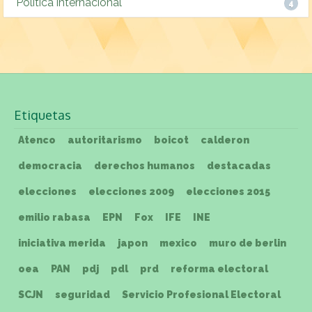
Política internacional
4
Etiquetas
Atenco
autoritarismo
boicot
calderon
democracia
derechos humanos
destacadas
elecciones
elecciones 2009
elecciones 2015
emilio rabasa
EPN
Fox
IFE
INE
iniciativa merida
japon
mexico
muro de berlin
oea
PAN
pdj
pdl
prd
reforma electoral
SCJN
seguridad
Servicio Profesional Electoral