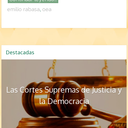
emilio rabasa
,
oea
Destacadas
Las Cortes Supremas de Justicia y
la Democracia