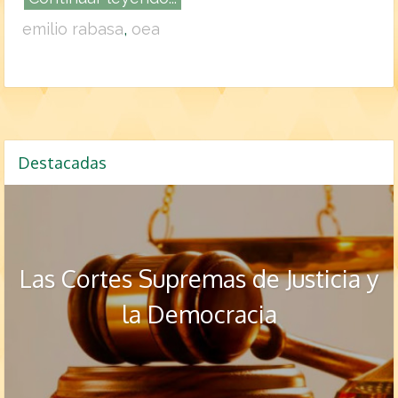
emilio rabasa
,
oea
Destacadas
Las Cortes Supremas de Justicia y
la Democracia